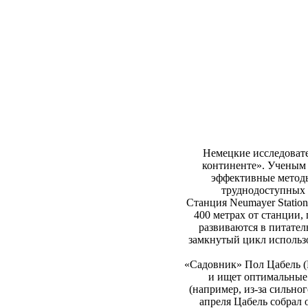
Немецкие исследовате
континенте». Ученым 
эффективные методы 
труднодоступных р
Станция Neumayer Station
400 метрах от станции
развиваются в питател
замкнутый цикл использо
«Садовник» Пол Цабель (P
и ищет оптимальные 
(например, из-за сильно
апреля Цабель собрал о