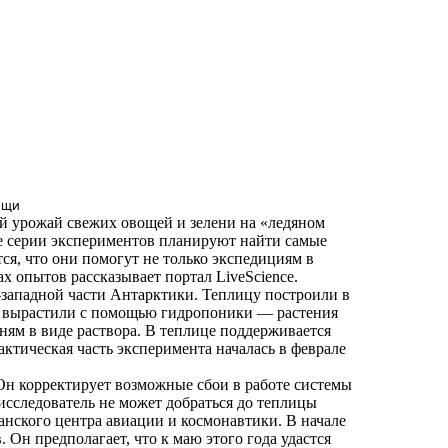
ощи
ый урожай свежих овощей и зелени на «ледяном
де серии экспериментов планируют найти самые
ся, что они помогут не только экспедициям в
х опытов рассказывает портал LiveScience.
о-западной части Антарктики. Теплицу построили в
щи вырастили с помощью гидропоники — растения
ням в виде раствора. В теплице поддерживается
ктическая часть эксперимента началась в феврале
 Он корректирует возможные сбои в работе системы
исследователь не может добраться до теплицы
манского центра авиации и космонавтики. В начале
. Он предполагает, что к маю этого года удастся