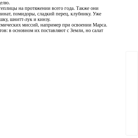
делю.
еплицы на протяжении всего года. Также они
пинат, помидоры, сладкий перец, клубнику. Уже
шку, шнитт-лук и кинзу.
осмических миссий, например при освоении Марса.
в: в основном их поставляют с Земли, но салат