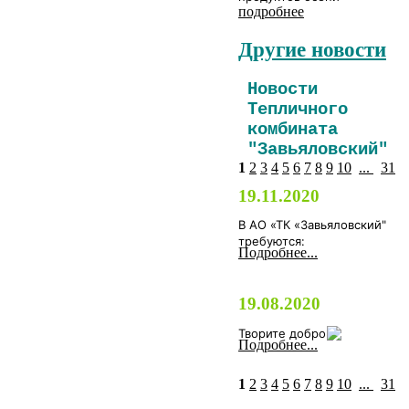
подробнее
Другие новости
Новости
Тепличного
комбината
"Завьяловский"
1
2
3
4
5
6
7
8
9
10
...
31
19.11.2020
В АО «ТК «Завьяловский"
требуются:
Подробнее...
19.08.2020
Творите добро
Подробнее...
1
2
3
4
5
6
7
8
9
10
...
31