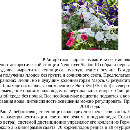
В Антарктике впервые вырастили свежие ов
ли с антарктической станции Neumayer Station III собрали перв
удалось вырастить в теплице салат-латук, редис и огурцы. В хо
получения плодов без грунта и солнечного света. Предполагает
айонах Земли, но и будущим колонизаторам Марса. О результата
 III находится на шельфовом леднике Экстрём (Ekström) в север
, помещение поднято надо льдом на вертикальных опорах. Ово
ьной среде без почвы. Все необходимые вещества подаются к кор
вания воды, интенсивность освещения можно регулировать. Пра
2018 года.
aul Zabel) посвящает теплице около трех-четырех часов в день.
параметры вентиляции, светового режима и подачи воды. Если 
го ветра), системой дистанционно управляют его коллеги из Гер
коло 3,6 килограмма салата, 70 корнеплодов редиса и 18 огурцов