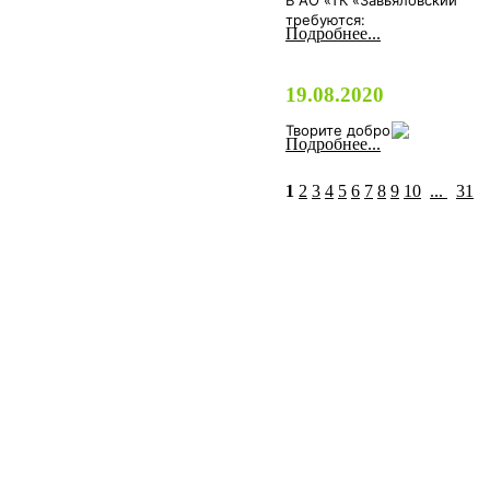
В АО «ТК «Завьяловский"
требуются:
Подробнее...
19.08.2020
Творите добро
Подробнее...
1
2
3
4
5
6
7
8
9
10
...
31