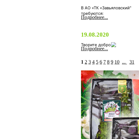
В АО «ТК «Завьяловский"
требуются:
Подробнее...
19.08.2020
Творите добро
Подробнее...
1
2
3
4
5
6
7
8
9
10
...
31