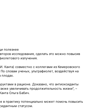
щи полезнее
второв исследования, сделать это можно повысив
фиолетового излучения.
. Канта) совместно с коллегами из Кемеровского
 По словам ученых, ультрафиолет, воздействуя на
 плодах.
руктами в рационе. Доказано, что антиоксиданты
также увеличивать продолжительность жизни", –
анта Ольга Бабич.
ие в практику потенциально может помочь повысить
сидантным статусом.