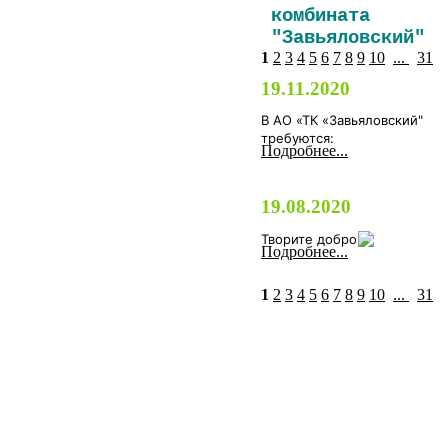
комбината
"Завьяловский"
1
2
3
4
5
6
7
8
9
10
...
31
19.11.2020
В АО «ТК «Завьяловский"
требуются:
Подробнее...
19.08.2020
Творите добро
Подробнее...
1
2
3
4
5
6
7
8
9
10
...
31