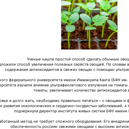
Ученые нашли простой способ сделать обычные ово
дложили способ увеличения полезных свойств овощей. По словам а
содержание антиоксидантов в свежих овощах с помощью ультра
ого федерального университета имени Иммануила Канта (БФУ им. И
ерситета изучили влияние ультрафиолетового излучения на томаты.
томаты, увеличивает количество антиоксидантов в
овье и долго жить, необходимо правильно питаться – с овощами и ф
к развития онкологических и сердечно-сосудистых заболеваний, а 
подчеркнула директор института живых систем БФУ имени К
работанный метод не требует сложного оборудования. Его внедрен
обеспеченность россиян свежими овощами с высоким антиок