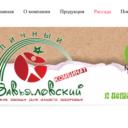
лавная
|
О компании
|
Продукция
|
Рассада
|
По